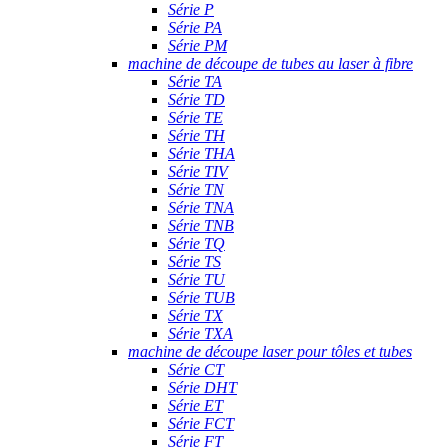
Série P
Série PA
Série PM
machine de découpe de tubes au laser à fibre
Série TA
Série TD
Série TE
Série TH
Série THA
Série TIV
Série TN
Série TNA
Série TNB
Série TQ
Série TS
Série TU
Série TUB
Série TX
Série TXA
machine de découpe laser pour tôles et tubes
Série CT
Série DHT
Série ET
Série FCT
Série FT