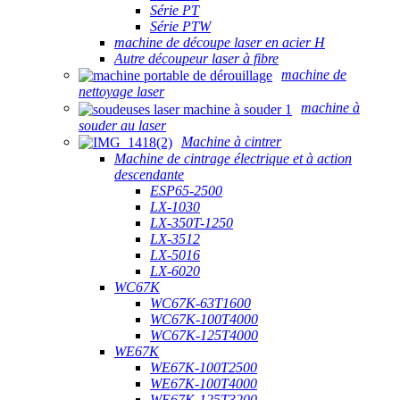
Série PT
Série PTW
machine de découpe laser en acier H
Autre découpeur laser à fibre
machine de
nettoyage laser
machine à
souder au laser
Machine à cintrer
Machine de cintrage électrique et à action
descendante
ESP65-2500
LX-1030
LX-350T-1250
LX-3512
LX-5016
LX-6020
WC67K
WC67K-63T1600
WC67K-100T4000
WC67K-125T4000
WE67K
WE67K-100T2500
WE67K-100T4000
WE67K-125T3200