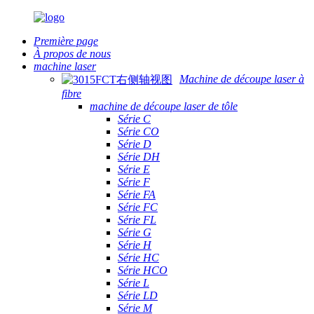
Première page
À propos de nous
machine laser
Machine de découpe laser à
fibre
machine de découpe laser de tôle
Série C
Série CO
Série D
Série DH
Série E
Série F
Série FA
Série FC
Série FL
Série G
Série H
Série HC
Série HCO
Série L
Série LD
Série M