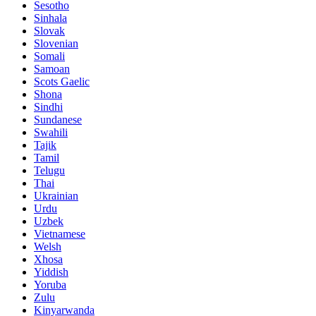
Sesotho
Sinhala
Slovak
Slovenian
Somali
Samoan
Scots Gaelic
Shona
Sindhi
Sundanese
Swahili
Tajik
Tamil
Telugu
Thai
Ukrainian
Urdu
Uzbek
Vietnamese
Welsh
Xhosa
Yiddish
Yoruba
Zulu
Kinyarwanda