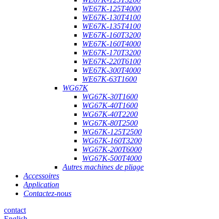
WE67K-125T4000
WE67K-130T4100
WE67K-135T4100
WE67K-160T3200
WE67K-160T4000
WE67K-170T3200
WE67K-220T6100
WE67K-300T4000
WE67K-63T1600
WG67K
WG67K-30T1600
WG67K-40T1600
WG67K-40T2200
WG67K-80T2500
WG67K-125T2500
WG67K-160T3200
WG67K-200T6000
WG67K-500T4000
Autres machines de pliage
Accessoires
Application
Contactez-nous
contact
English