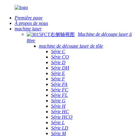
Première page
À propos de nous
machine laser
Machine de découpe laser à
fibre
machine de découpe laser de tôle
Série C
Série CO
Série D
Série DH
Série E
Série F
Série FA
Série FC
Série FL
Série G
Série H
Série HC
Série HCO
Série L
Série LD
Série M