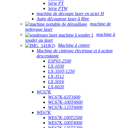
Série PT
Série PTW
machine de découpe laser en acier H
Autre découpeur laser à fibre
machine de
nettoyage laser
machine à
souder au laser
Machine à cintrer
Machine de cintrage électrique et à action
descendante
ESP65-2500
LX-1030
LX-350T-1250
LX-3512
LX-5016
LX-6020
WC67K
WC67K-63T1600
WC67K-100T4000
WC67K-125T4000
WE67K
WE67K-100T2500
WE67K-100T4000
WE67K-125T3200