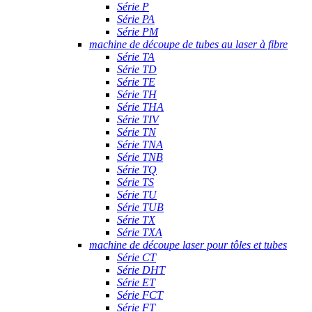
Série P
Série PA
Série PM
machine de découpe de tubes au laser à fibre
Série TA
Série TD
Série TE
Série TH
Série THA
Série TIV
Série TN
Série TNA
Série TNB
Série TQ
Série TS
Série TU
Série TUB
Série TX
Série TXA
machine de découpe laser pour tôles et tubes
Série CT
Série DHT
Série ET
Série FCT
Série FT