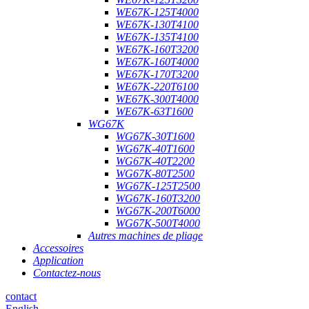
WE67K-125T4000
WE67K-130T4100
WE67K-135T4100
WE67K-160T3200
WE67K-160T4000
WE67K-170T3200
WE67K-220T6100
WE67K-300T4000
WE67K-63T1600
WG67K
WG67K-30T1600
WG67K-40T1600
WG67K-40T2200
WG67K-80T2500
WG67K-125T2500
WG67K-160T3200
WG67K-200T6000
WG67K-500T4000
Autres machines de pliage
Accessoires
Application
Contactez-nous
contact
English