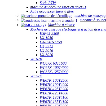
Série PTW
machine de découpe laser en acier H
Autre découpeur laser à fibre
machine de nettoyag
machine à souder
Machine à cintrer
Machine de cintrage électrique et à action descen
ESP65-2500
LX-1030
LX-350T-1250
LX-3512
LX-5016
LX-6020
WC67K
WC67K-63T1600
WC67K-100T4000
WC67K-125T4000
WE67K
WE67K-100T2500
WE67K-100T4000
WE67K-125T3200
WE67K-125T4000
WE67K-130T4100
WE67K-135T4100
WE67K-160T3200