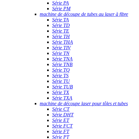
Série PA
Série PM
machine de découpe de tubes au laser à fibre
Série TA
Série TD
Série TE
Série TH
Série THA
Série TIV
Série TN
Série TNA
Série TNB
Série TQ
Série TS
Série TU
Série TUB
Série TX
Série TXA
machine de découpe laser pour tôles et tubes
Série CT
Série DHT
Série ET
Série FCT
Série FT
Série PT