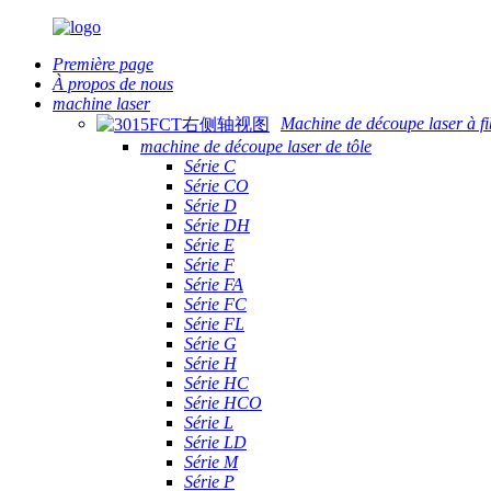
Première page
À propos de nous
machine laser
Machine de découpe laser à fi
machine de découpe laser de tôle
Série C
Série CO
Série D
Série DH
Série E
Série F
Série FA
Série FC
Série FL
Série G
Série H
Série HC
Série HCO
Série L
Série LD
Série M
Série P