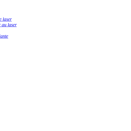
e laser
 au laser
dante