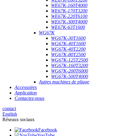
WE67K-160T4000
WE67K-170T3200
WE67K-220T6100
WE67K-300T4000
WE67K-63T1600
WG67K
WG67K-30T1600
WG67K-40T1600
WG67K-40T2200
WG67K-80T2500
WG67K-125T2500
WG67K-160T3200
WG67K-200T6000
WG67K-500T4000
Autres machines de pliage
Accessoires
Application
Contactez-nous
contact
English
Réseaux sociaux
Facebook
YouTube