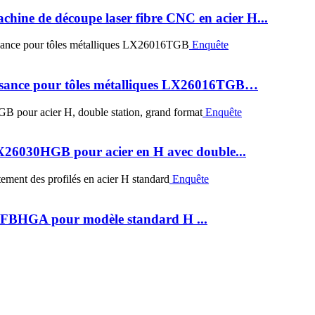
ine de découpe laser fibre CNC en acier H...
Enquête
issance pour tôles métalliques LX26016TGB…
Enquête
LX26030HGB pour acier en H avec double...
Enquête
0FBHGA pour modèle standard H ...