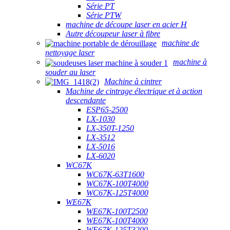
Série PT
Série PTW
machine de découpe laser en acier H
Autre découpeur laser à fibre
machine de
nettoyage laser
machine à
souder au laser
Machine à cintrer
Machine de cintrage électrique et à action
descendante
ESP65-2500
LX-1030
LX-350T-1250
LX-3512
LX-5016
LX-6020
WC67K
WC67K-63T1600
WC67K-100T4000
WC67K-125T4000
WE67K
WE67K-100T2500
WE67K-100T4000
WE67K-125T3200