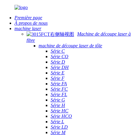
Première page
À propos de nous
machine laser
Machine de découpe laser à
fibre
machine de découpe laser de tôle
Série C
Série CO
Série D
Série DH
Série E
Série F
Série FA
Série FC
Série FL
Série G
Série H
Série HC
Série HCO
Série L
Série LD
Série M