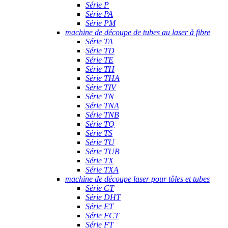
Série P
Série PA
Série PM
machine de découpe de tubes au laser à fibre
Série TA
Série TD
Série TE
Série TH
Série THA
Série TIV
Série TN
Série TNA
Série TNB
Série TQ
Série TS
Série TU
Série TUB
Série TX
Série TXA
machine de découpe laser pour tôles et tubes
Série CT
Série DHT
Série ET
Série FCT
Série FT