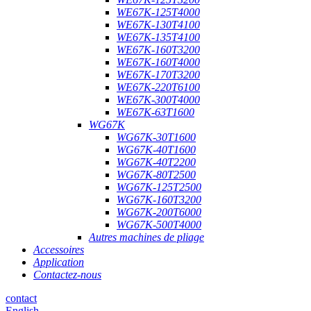
WE67K-125T4000
WE67K-130T4100
WE67K-135T4100
WE67K-160T3200
WE67K-160T4000
WE67K-170T3200
WE67K-220T6100
WE67K-300T4000
WE67K-63T1600
WG67K
WG67K-30T1600
WG67K-40T1600
WG67K-40T2200
WG67K-80T2500
WG67K-125T2500
WG67K-160T3200
WG67K-200T6000
WG67K-500T4000
Autres machines de pliage
Accessoires
Application
Contactez-nous
contact
English