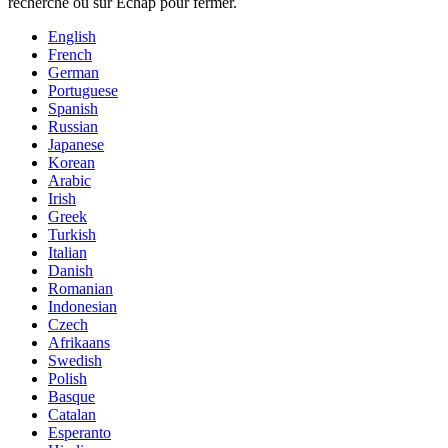
recherche ou sur Échap pour fermer.
English
French
German
Portuguese
Spanish
Russian
Japanese
Korean
Arabic
Irish
Greek
Turkish
Italian
Danish
Romanian
Indonesian
Czech
Afrikaans
Swedish
Polish
Basque
Catalan
Esperanto