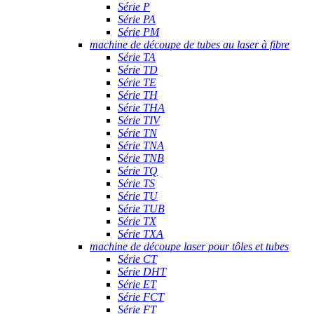
Série P
Série PA
Série PM
machine de découpe de tubes au laser à fibre
Série TA
Série TD
Série TE
Série TH
Série THA
Série TIV
Série TN
Série TNA
Série TNB
Série TQ
Série TS
Série TU
Série TUB
Série TX
Série TXA
machine de découpe laser pour tôles et tubes
Série CT
Série DHT
Série ET
Série FCT
Série FT