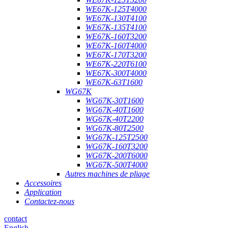
WE67K-125T4000
WE67K-130T4100
WE67K-135T4100
WE67K-160T3200
WE67K-160T4000
WE67K-170T3200
WE67K-220T6100
WE67K-300T4000
WE67K-63T1600
WG67K
WG67K-30T1600
WG67K-40T1600
WG67K-40T2200
WG67K-80T2500
WG67K-125T2500
WG67K-160T3200
WG67K-200T6000
WG67K-500T4000
Autres machines de pliage
Accessoires
Application
Contactez-nous
contact
English