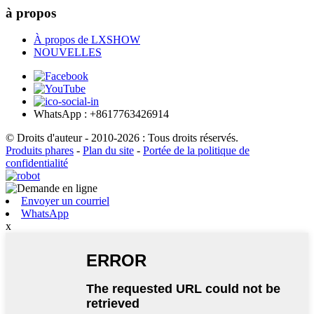
à propos
À propos de LXSHOW
NOUVELLES
WhatsApp : +8617763426914
© Droits d'auteur - 2010-2026 : Tous droits réservés.
Produits phares
-
Plan du site
-
Portée de la politique de
confidentialité
Envoyer un courriel
WhatsApp
x