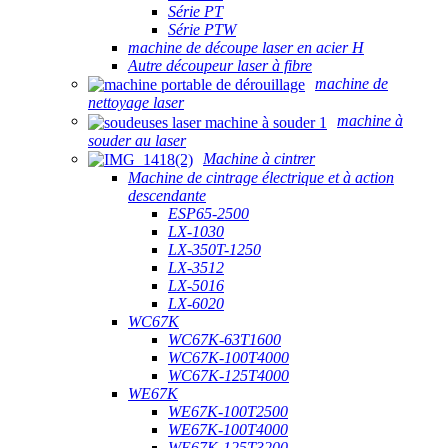
Série PT
Série PTW
machine de découpe laser en acier H
Autre découpeur laser à fibre
machine de
nettoyage laser
machine à
souder au laser
Machine à cintrer
Machine de cintrage électrique et à action
descendante
ESP65-2500
LX-1030
LX-350T-1250
LX-3512
LX-5016
LX-6020
WC67K
WC67K-63T1600
WC67K-100T4000
WC67K-125T4000
WE67K
WE67K-100T2500
WE67K-100T4000
WE67K-125T3200