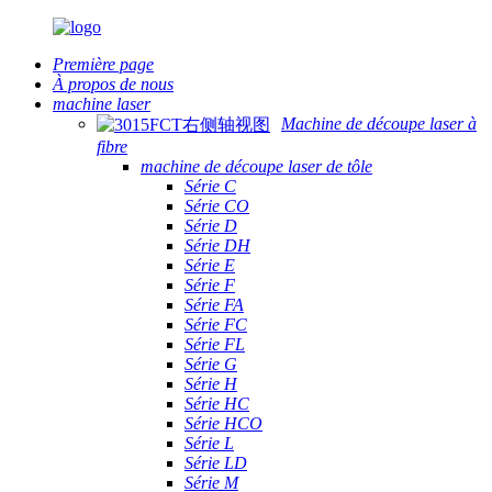
Première page
À propos de nous
machine laser
Machine de découpe laser à
fibre
machine de découpe laser de tôle
Série C
Série CO
Série D
Série DH
Série E
Série F
Série FA
Série FC
Série FL
Série G
Série H
Série HC
Série HCO
Série L
Série LD
Série M