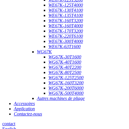
WE67K-125T4000
WE67K-130T4100
WE67K-135T4100
WE67K-160T3200
WE67K-160T4000
WE67K-170T3200
WE67K-220T6100
WE67K-300T4000
WE67K-63T1600
WG67K
WG67K-30T1600
WG67K-40T1600
WG67K-40T2200
WG67K-80T2500
WG67K-125T2500
WG67K-160T3200
WG67K-200T6000
WG67K-500T4000
Autres machines de pliage
Accessoires
Application
Contactez-nous
contact
English