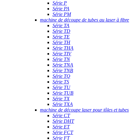
Série P
Série PA
Série PM
machine de découpe de tubes au laser à fibre
Série TA
Série TD
Série TE
Série TH
Série THA
Série TIV
Série TN
Série TNA
Série TNB
Série TQ
Série TS
Série TU
Série TUB
Série TX
Série TXA
machine de découpe laser pour tôles et tubes
Série CT
Série DHT
Série ET
Série FCT
Série FT