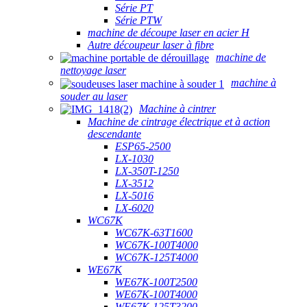
Série PT
Série PTW
machine de découpe laser en acier H
Autre découpeur laser à fibre
machine de
nettoyage laser
machine à
souder au laser
Machine à cintrer
Machine de cintrage électrique et à action
descendante
ESP65-2500
LX-1030
LX-350T-1250
LX-3512
LX-5016
LX-6020
WC67K
WC67K-63T1600
WC67K-100T4000
WC67K-125T4000
WE67K
WE67K-100T2500
WE67K-100T4000
WE67K-125T3200