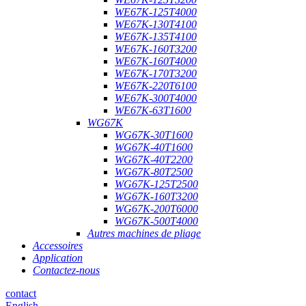
WE67K-125T4000
WE67K-130T4100
WE67K-135T4100
WE67K-160T3200
WE67K-160T4000
WE67K-170T3200
WE67K-220T6100
WE67K-300T4000
WE67K-63T1600
WG67K
WG67K-30T1600
WG67K-40T1600
WG67K-40T2200
WG67K-80T2500
WG67K-125T2500
WG67K-160T3200
WG67K-200T6000
WG67K-500T4000
Autres machines de pliage
Accessoires
Application
Contactez-nous
contact
English