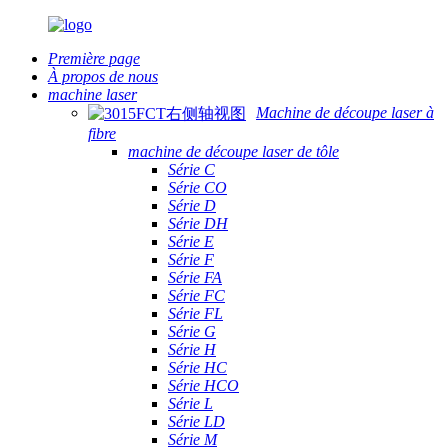
Première page
À propos de nous
machine laser
Machine de découpe laser à
fibre
machine de découpe laser de tôle
Série C
Série CO
Série D
Série DH
Série E
Série F
Série FA
Série FC
Série FL
Série G
Série H
Série HC
Série HCO
Série L
Série LD
Série M