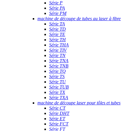
Série P
Série PA
Série PM
machine de découpe de tubes au laser à fibre
Série TA
Série TD
Série TE
Série TH
Série THA
Série TIV
Série TN
Série TNA
Série TNB
Série TQ
Série TS
Série TU
Série TUB
Série TX
Série TXA
machine de découpe laser pour tôles et tubes
Série CT
Série DHT
Série ET
Série FCT
Série FT