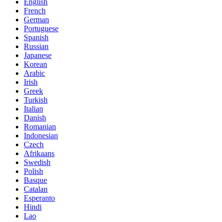
English
French
German
Portuguese
Spanish
Russian
Japanese
Korean
Arabic
Irish
Greek
Turkish
Italian
Danish
Romanian
Indonesian
Czech
Afrikaans
Swedish
Polish
Basque
Catalan
Esperanto
Hindi
Lao