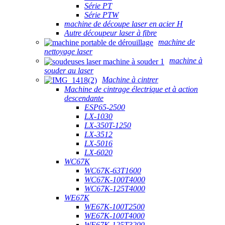
Série PT
Série PTW
machine de découpe laser en acier H
Autre découpeur laser à fibre
machine de
nettoyage laser
machine à
souder au laser
Machine à cintrer
Machine de cintrage électrique et à action
descendante
ESP65-2500
LX-1030
LX-350T-1250
LX-3512
LX-5016
LX-6020
WC67K
WC67K-63T1600
WC67K-100T4000
WC67K-125T4000
WE67K
WE67K-100T2500
WE67K-100T4000
WE67K-125T3200