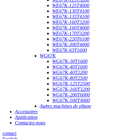
WE67K-125T4000
WE67K-130T4100
WE67K-135T4100
WE67K-160T3200
WE67K-160T4000
WE67K-170T3200
WE67K-220T6100
WE67K-300T4000
WE67K-63T1600
WG67K
WG67K-30T1600
WG67K-40T1600
WG67K-40T2200
WG67K-80T2500
WG67K-125T2500
WG67K-160T3200
WG67K-200T6000
WG67K-500T4000
Autres machines de pliage
Accessoires
Application
Contactez-nous
contact
English