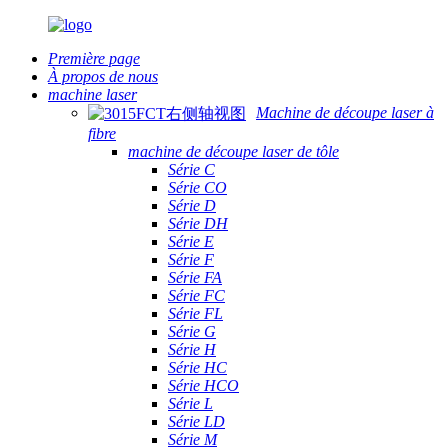
Première page
À propos de nous
machine laser
Machine de découpe laser à
fibre
machine de découpe laser de tôle
Série C
Série CO
Série D
Série DH
Série E
Série F
Série FA
Série FC
Série FL
Série G
Série H
Série HC
Série HCO
Série L
Série LD
Série M