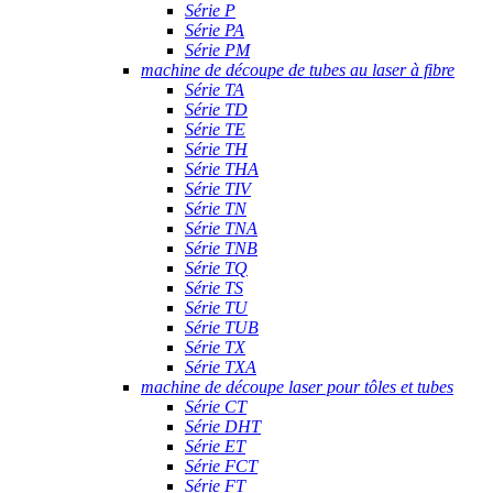
Série P
Série PA
Série PM
machine de découpe de tubes au laser à fibre
Série TA
Série TD
Série TE
Série TH
Série THA
Série TIV
Série TN
Série TNA
Série TNB
Série TQ
Série TS
Série TU
Série TUB
Série TX
Série TXA
machine de découpe laser pour tôles et tubes
Série CT
Série DHT
Série ET
Série FCT
Série FT