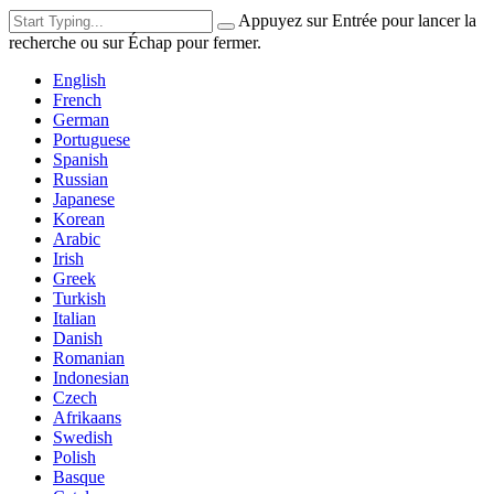
Appuyez sur Entrée pour lancer la
recherche ou sur Échap pour fermer.
English
French
German
Portuguese
Spanish
Russian
Japanese
Korean
Arabic
Irish
Greek
Turkish
Italian
Danish
Romanian
Indonesian
Czech
Afrikaans
Swedish
Polish
Basque