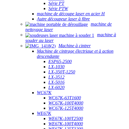
Série PT
Série PTW
machine de découpe laser en acier H
Autre découpeur laser à fibre
machine de
nettoyage laser
machine à
souder au laser
Machine à cintrer
Machine de cintrage électrique et à action
descendante
ESP65-2500
LX-1030
LX-350T-1250
LX-3512
LX-5016
LX-6020
WC67K
WC67K-63T1600
WC67K-100T4000
WC67K-125T4000
WE67K
WE67K-100T2500
WE67K-100T4000
WE67K-125T3200