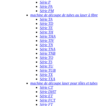
Série P
Série PA
Série PM
machine de découpe de tubes au laser à fibre
Série TA
Série TD
Série TE
Série TH
Série THA
Série TIV
Série TN
Série TNA
Série TNB
Série TQ
Série TS
Série TU
Série TUB
Série TX
Série TXA
machine de découpe laser pour tôles et tubes
Série CT
Série DHT
Série ET
Série FCT
Série FT