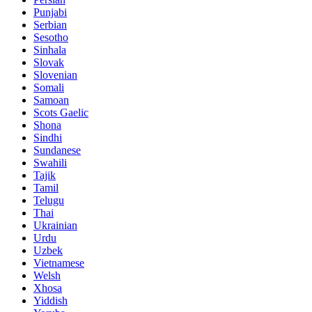
Punjabi
Serbian
Sesotho
Sinhala
Slovak
Slovenian
Somali
Samoan
Scots Gaelic
Shona
Sindhi
Sundanese
Swahili
Tajik
Tamil
Telugu
Thai
Ukrainian
Urdu
Uzbek
Vietnamese
Welsh
Xhosa
Yiddish