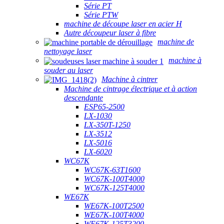
Série PT
Série PTW
machine de découpe laser en acier H
Autre découpeur laser à fibre
machine de
nettoyage laser
machine à
souder au laser
Machine à cintrer
Machine de cintrage électrique et à action
descendante
ESP65-2500
LX-1030
LX-350T-1250
LX-3512
LX-5016
LX-6020
WC67K
WC67K-63T1600
WC67K-100T4000
WC67K-125T4000
WE67K
WE67K-100T2500
WE67K-100T4000
WE67K-125T3200