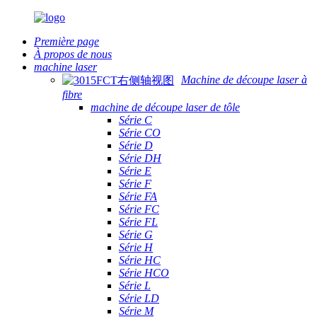
Première page
À propos de nous
machine laser
Machine de découpe laser à
fibre
machine de découpe laser de tôle
Série C
Série CO
Série D
Série DH
Série E
Série F
Série FA
Série FC
Série FL
Série G
Série H
Série HC
Série HCO
Série L
Série LD
Série M