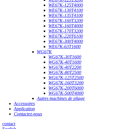
WE67K-125T4000
WE67K-130T4100
WE67K-135T4100
WE67K-160T3200
WE67K-160T4000
WE67K-170T3200
WE67K-220T6100
WE67K-300T4000
WE67K-63T1600
WG67K
WG67K-30T1600
WG67K-40T1600
WG67K-40T2200
WG67K-80T2500
WG67K-125T2500
WG67K-160T3200
WG67K-200T6000
WG67K-500T4000
Autres machines de pliage
Accessoires
Application
Contactez-nous
contact
English