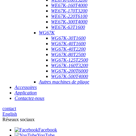
WE67K-160T4000
WE67K-170T3200
WE67K-220T6100
WE67K-300T4000
WE67K-63T1600
WG67K
WG67K-30T1600
WG67K-40T1600
WG67K-40T2200
WG67K-80T2500
WG67K-125T2500
WG67K-160T3200
WG67K-200T6000
WG67K-500T4000
Autres machines de pliage
Accessoires
Application
Contactez-nous
contact
English
Réseaux sociaux
Facebook
YouTube