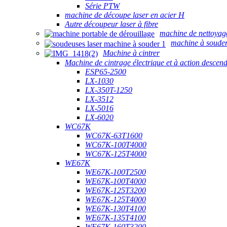
Série PTW
machine de découpe laser en acier H
Autre découpeur laser à fibre
machine de nettoyag
machine à souder
Machine à cintrer
Machine de cintrage électrique et à action descen
ESP65-2500
LX-1030
LX-350T-1250
LX-3512
LX-5016
LX-6020
WC67K
WC67K-63T1600
WC67K-100T4000
WC67K-125T4000
WE67K
WE67K-100T2500
WE67K-100T4000
WE67K-125T3200
WE67K-125T4000
WE67K-130T4100
WE67K-135T4100
WE67K-160T3200