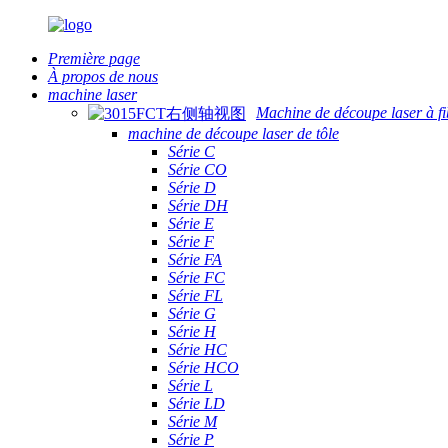
Première page
À propos de nous
machine laser
Machine de découpe laser à fi
machine de découpe laser de tôle
Série C
Série CO
Série D
Série DH
Série E
Série F
Série FA
Série FC
Série FL
Série G
Série H
Série HC
Série HCO
Série L
Série LD
Série M
Série P