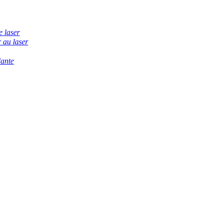
e laser
 au laser
dante