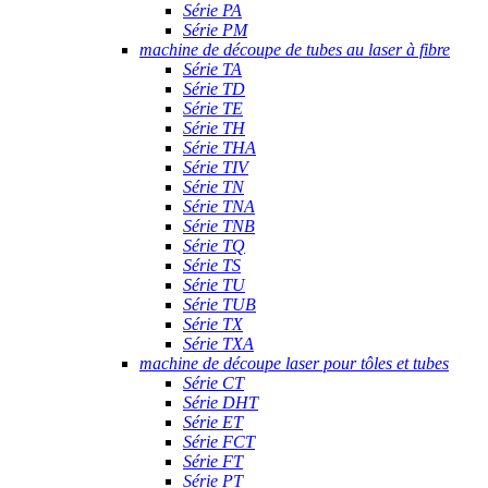
Série PA
Série PM
machine de découpe de tubes au laser à fibre
Série TA
Série TD
Série TE
Série TH
Série THA
Série TIV
Série TN
Série TNA
Série TNB
Série TQ
Série TS
Série TU
Série TUB
Série TX
Série TXA
machine de découpe laser pour tôles et tubes
Série CT
Série DHT
Série ET
Série FCT
Série FT
Série PT