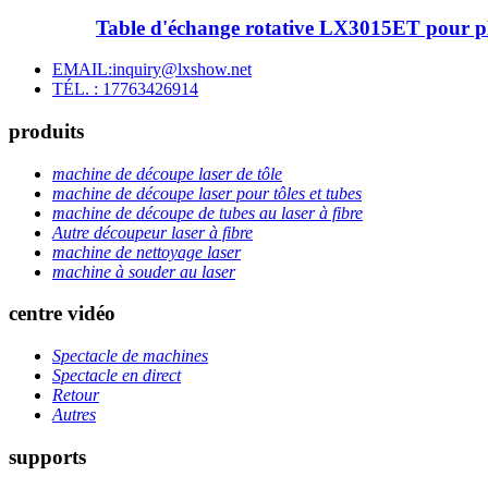
Table d'échange rotative LX3015ET pour pla
EMAIL:inquiry@lxshow.net
TÉL. : 17763426914
produits
machine de découpe laser de tôle
machine de découpe laser pour tôles et tubes
machine de découpe de tubes au laser à fibre
Autre découpeur laser à fibre
machine de nettoyage laser
machine à souder au laser
centre vidéo
Spectacle de machines
Spectacle en direct
Retour
Autres
supports