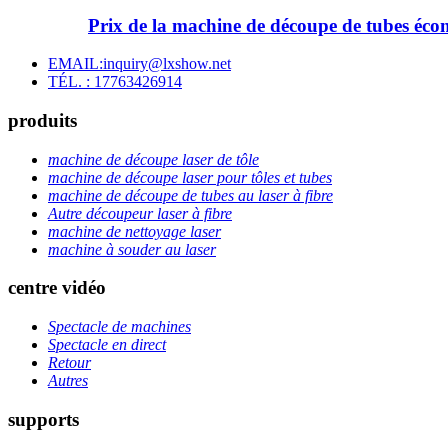
Prix ​​de la machine de découpe de tubes
EMAIL:inquiry@lxshow.net
TÉL. : 17763426914
produits
machine de découpe laser de tôle
machine de découpe laser pour tôles et tubes
machine de découpe de tubes au laser à fibre
Autre découpeur laser à fibre
machine de nettoyage laser
machine à souder au laser
centre vidéo
Spectacle de machines
Spectacle en direct
Retour
Autres
supports