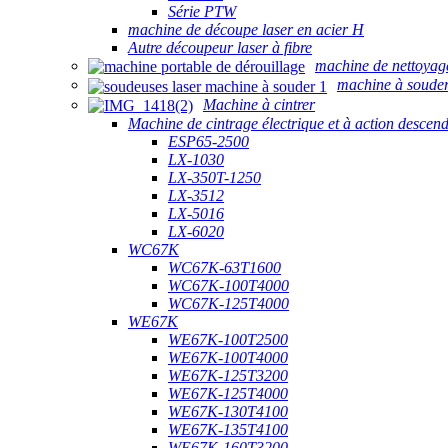
Série PTW
machine de découpe laser en acier H
Autre découpeur laser à fibre
machine de nettoyag
machine à souder
Machine à cintrer
Machine de cintrage électrique et à action descen
ESP65-2500
LX-1030
LX-350T-1250
LX-3512
LX-5016
LX-6020
WC67K
WC67K-63T1600
WC67K-100T4000
WC67K-125T4000
WE67K
WE67K-100T2500
WE67K-100T4000
WE67K-125T3200
WE67K-125T4000
WE67K-130T4100
WE67K-135T4100
WE67K-160T3200