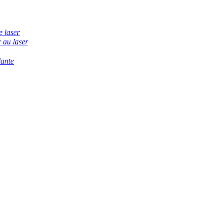
e laser
 au laser
dante