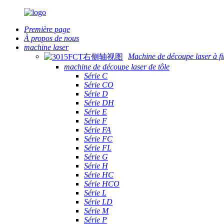
Première page
À propos de nous
machine laser
Machine de découpe laser à fi
machine de découpe laser de tôle
Série C
Série CO
Série D
Série DH
Série E
Série F
Série FA
Série FC
Série FL
Série G
Série H
Série HC
Série HCO
Série L
Série LD
Série M
Série P