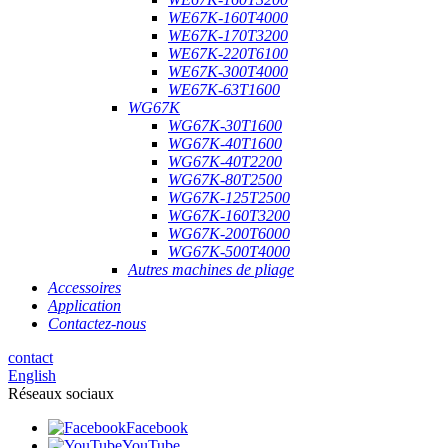
WE67K-160T4000
WE67K-170T3200
WE67K-220T6100
WE67K-300T4000
WE67K-63T1600
WG67K
WG67K-30T1600
WG67K-40T1600
WG67K-40T2200
WG67K-80T2500
WG67K-125T2500
WG67K-160T3200
WG67K-200T6000
WG67K-500T4000
Autres machines de pliage
Accessoires
Application
Contactez-nous
contact
English
Réseaux sociaux
Facebook
YouTube