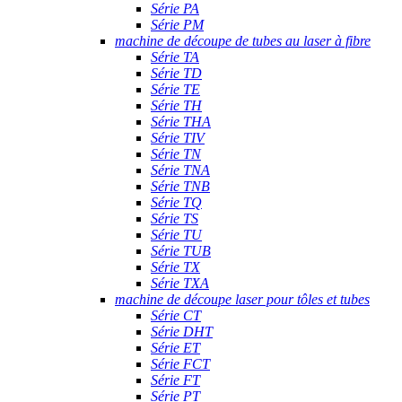
Série PA
Série PM
machine de découpe de tubes au laser à fibre
Série TA
Série TD
Série TE
Série TH
Série THA
Série TIV
Série TN
Série TNA
Série TNB
Série TQ
Série TS
Série TU
Série TUB
Série TX
Série TXA
machine de découpe laser pour tôles et tubes
Série CT
Série DHT
Série ET
Série FCT
Série FT
Série PT