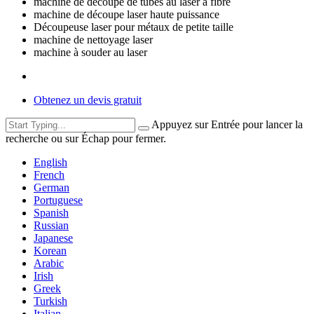
machine de découpe de tubes au laser à fibre
machine de découpe laser haute puissance
Découpeuse laser pour métaux de petite taille
machine de nettoyage laser
machine à souder au laser
Obtenez un devis gratuit
Appuyez sur Entrée pour lancer la
recherche ou sur Échap pour fermer.
English
French
German
Portuguese
Spanish
Russian
Japanese
Korean
Arabic
Irish
Greek
Turkish
Italian