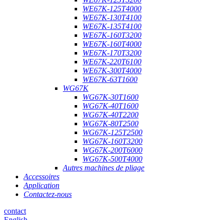
WE67K-125T4000
WE67K-130T4100
WE67K-135T4100
WE67K-160T3200
WE67K-160T4000
WE67K-170T3200
WE67K-220T6100
WE67K-300T4000
WE67K-63T1600
WG67K
WG67K-30T1600
WG67K-40T1600
WG67K-40T2200
WG67K-80T2500
WG67K-125T2500
WG67K-160T3200
WG67K-200T6000
WG67K-500T4000
Autres machines de pliage
Accessoires
Application
Contactez-nous
contact
English