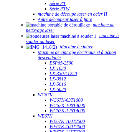
Série PT
Série PTW
machine de découpe laser en acier H
Autre découpeur laser à fibre
machine de
nettoyage laser
machine à
souder au laser
Machine à cintrer
Machine de cintrage électrique et à action
descendante
ESP65-2500
LX-1030
LX-350T-1250
LX-3512
LX-5016
LX-6020
WC67K
WC67K-63T1600
WC67K-100T4000
WC67K-125T4000
WE67K
WE67K-100T2500
WE67K-100T4000
WE67K-125T3200