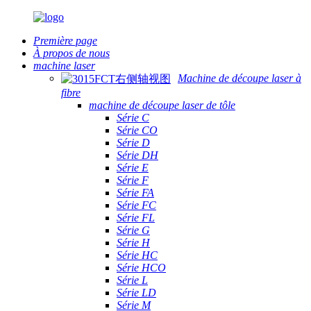
Première page
À propos de nous
machine laser
Machine de découpe laser à
fibre
machine de découpe laser de tôle
Série C
Série CO
Série D
Série DH
Série E
Série F
Série FA
Série FC
Série FL
Série G
Série H
Série HC
Série HCO
Série L
Série LD
Série M