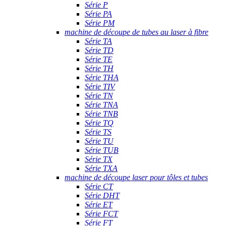
Série P
Série PA
Série PM
machine de découpe de tubes au laser à fibre
Série TA
Série TD
Série TE
Série TH
Série THA
Série TIV
Série TN
Série TNA
Série TNB
Série TQ
Série TS
Série TU
Série TUB
Série TX
Série TXA
machine de découpe laser pour tôles et tubes
Série CT
Série DHT
Série ET
Série FCT
Série FT