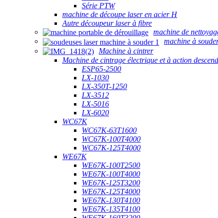
Série PTW
machine de découpe laser en acier H
Autre découpeur laser à fibre
machine de nettoyag
machine à souder
Machine à cintrer
Machine de cintrage électrique et à action descen
ESP65-2500
LX-1030
LX-350T-1250
LX-3512
LX-5016
LX-6020
WC67K
WC67K-63T1600
WC67K-100T4000
WC67K-125T4000
WE67K
WE67K-100T2500
WE67K-100T4000
WE67K-125T3200
WE67K-125T4000
WE67K-130T4100
WE67K-135T4100
WE67K-160T3200