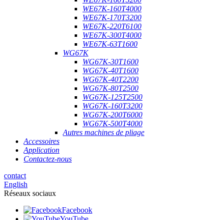
WE67K-160T4000
WE67K-170T3200
WE67K-220T6100
WE67K-300T4000
WE67K-63T1600
WG67K
WG67K-30T1600
WG67K-40T1600
WG67K-40T2200
WG67K-80T2500
WG67K-125T2500
WG67K-160T3200
WG67K-200T6000
WG67K-500T4000
Autres machines de pliage
Accessoires
Application
Contactez-nous
contact
English
Réseaux sociaux
Facebook
YouTube