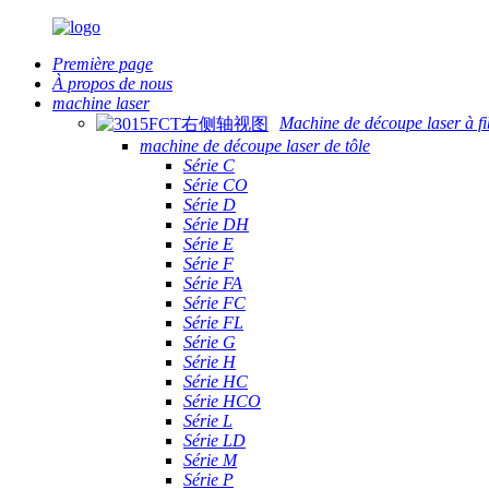
Première page
À propos de nous
machine laser
Machine de découpe laser à fi
machine de découpe laser de tôle
Série C
Série CO
Série D
Série DH
Série E
Série F
Série FA
Série FC
Série FL
Série G
Série H
Série HC
Série HCO
Série L
Série LD
Série M
Série P