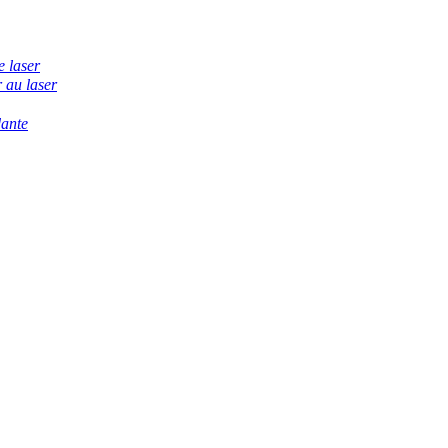
e laser
 au laser
dante