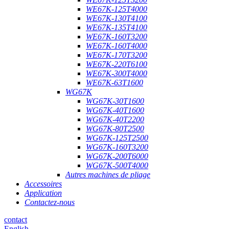
WE67K-125T4000
WE67K-130T4100
WE67K-135T4100
WE67K-160T3200
WE67K-160T4000
WE67K-170T3200
WE67K-220T6100
WE67K-300T4000
WE67K-63T1600
WG67K
WG67K-30T1600
WG67K-40T1600
WG67K-40T2200
WG67K-80T2500
WG67K-125T2500
WG67K-160T3200
WG67K-200T6000
WG67K-500T4000
Autres machines de pliage
Accessoires
Application
Contactez-nous
contact
English