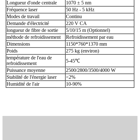
Longueur d'onde centrale
1070 ± 5 nm
Fréquence laser
50 Hz - 5 kHz
Modes de travail
Continu
Demande d'électricité
220 V CA
longueur de fibre de sortie
5/10/15 m (Optionnel)
méthode de refroidissement
Refroidissement par eau
Dimensions
1150*760*1370 mm
Poids
275 kg (environ)
température de l'eau de
5-45℃
refroidissement
Puissance moyenne
2500/2800/3500/4000 W
Stabilité de l'énergie laser
<2%
Humidité de l'air
10-90%