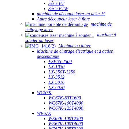
Série PT
Série PTW
machine de découpe laser en acier H
Autre découpeur laser à fibre
machine de
nettoyage laser
machine à
souder au laser
Machine à cintrer
Machine de cintrage électrique et à action
descendante
ESP65-2500
LX-1030
LX-350T-1250
LX-3512
LX-5016
LX-6020
WC67K
WC67K-63T1600
WC67K-100T4000
WC67K-125T4000
WE67K
WE67K-100T2500
WE67K-100T4000
WE67K-125T3200