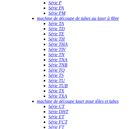
Série P
Série PA
Série PM
machine de découpe de tubes au laser à fibre
Série TA
Série TD
Série TE
Série TH
Série THA
Série TIV
Série TN
Série TNA
Série TNB
Série TQ
Série TS
Série TU
Série TUB
Série TX
Série TXA
machine de découpe laser pour tôles et tubes
Série CT
Série DHT
Série ET
Série FCT
Série FT