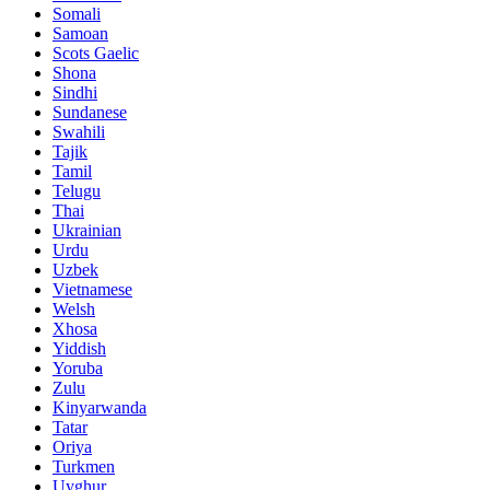
Somali
Samoan
Scots Gaelic
Shona
Sindhi
Sundanese
Swahili
Tajik
Tamil
Telugu
Thai
Ukrainian
Urdu
Uzbek
Vietnamese
Welsh
Xhosa
Yiddish
Yoruba
Zulu
Kinyarwanda
Tatar
Oriya
Turkmen
Uyghur