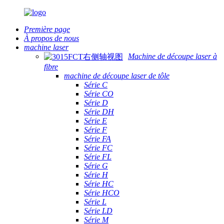
Première page
À propos de nous
machine laser
Machine de découpe laser à
fibre
machine de découpe laser de tôle
Série C
Série CO
Série D
Série DH
Série E
Série F
Série FA
Série FC
Série FL
Série G
Série H
Série HC
Série HCO
Série L
Série LD
Série M