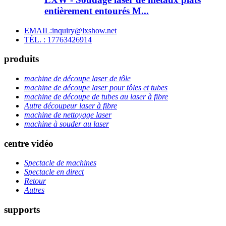
entièrement entourés M...
EMAIL:inquiry@lxshow.net
TÉL. : 17763426914
produits
machine de découpe laser de tôle
machine de découpe laser pour tôles et tubes
machine de découpe de tubes au laser à fibre
Autre découpeur laser à fibre
machine de nettoyage laser
machine à souder au laser
centre vidéo
Spectacle de machines
Spectacle en direct
Retour
Autres
supports