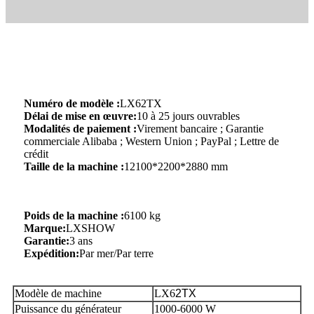
Numéro de modèle :
LX62TX
Délai de mise en œuvre:
10 à 25 jours ouvrables
Modalités de paiement :
Virement bancaire ; Garantie
commerciale Alibaba ; Western Union ; PayPal ; Lettre de
crédit
Taille de la machine :
12100*2200*2880 mm
Poids de la machine :
6100 kg
Marque:
LXSHOW
Garantie:
3 ans
Expédition:
Par mer/Par terre
Modèle de machine
LX6
2TX
Puissance du générateur
1000-6000 W