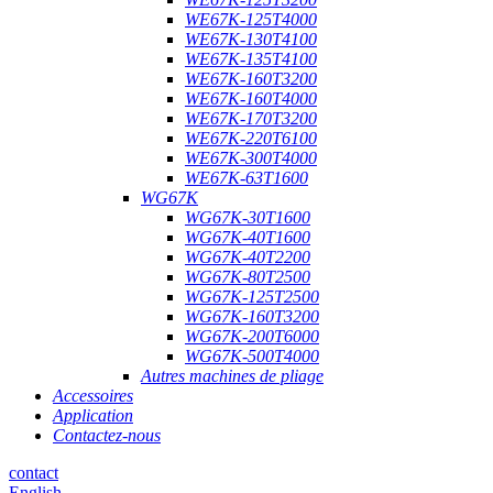
WE67K-125T4000
WE67K-130T4100
WE67K-135T4100
WE67K-160T3200
WE67K-160T4000
WE67K-170T3200
WE67K-220T6100
WE67K-300T4000
WE67K-63T1600
WG67K
WG67K-30T1600
WG67K-40T1600
WG67K-40T2200
WG67K-80T2500
WG67K-125T2500
WG67K-160T3200
WG67K-200T6000
WG67K-500T4000
Autres machines de pliage
Accessoires
Application
Contactez-nous
contact
English