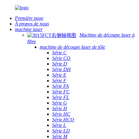
Première page
À propos de nous
machine laser
Machine de découpe laser à
fibre
machine de découpe laser de tôle
Série C
Série CO
Série D
Série DH
Série E
Série F
Série FA
Série FC
Série FL
Série G
Série H
Série HC
Série HCO
Série L
Série LD
Série M