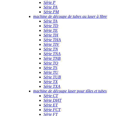
Série P
Série PA
Série PM
machine de découpe de tubes au laser à fibre
Série TA
Série TD
Série TE
Série TH
Série THA
Série TIV
Série TN
Série TNA
Série TNB
Série TQ
Série TS
Série TU
Série TUB
Série TX
Série TXA
machine de découpe laser pour tôles et tubes
Série CT
Série DHT
Série ET
Série FCT
Série FT