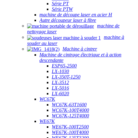
Série PT
Série PTW
machine de découpe laser en acier H
Autre découpeur laser à fibre
machine de
nettoyage laser
machine à
souder au laser
Machine à cintrer
Machine de cintrage électrique et à action
descendante
ESP65-2500
LX-1030
LX-350T-1250
LX-3512
LX-5016
LX-6020
WC67K
WC67K-63T1600
WC67K-100T4000
WC67K-125T4000
WE67K
WE67K-100T2500
WE67K-100T4000
WE67K-125T3200