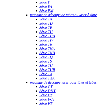
Série P
Série PA
Série PM
machine de découpe de tubes au laser à fibre
Série TA
Série TD
Série TE
Série TH
Série THA
Série TIV
Série TN
Série TNA
Série TNB
Série TQ
Série TS
Série TU
Série TUB
Série TX
Série TXA
machine de découpe laser pour tôles et tubes
Série CT
Série DHT
Série ET
Série FCT
Série FT