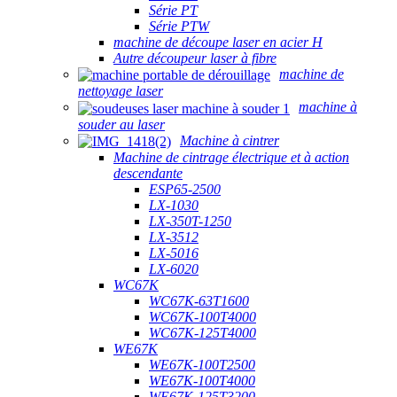
Série PT
Série PTW
machine de découpe laser en acier H
Autre découpeur laser à fibre
machine de
nettoyage laser
machine à
souder au laser
Machine à cintrer
Machine de cintrage électrique et à action
descendante
ESP65-2500
LX-1030
LX-350T-1250
LX-3512
LX-5016
LX-6020
WC67K
WC67K-63T1600
WC67K-100T4000
WC67K-125T4000
WE67K
WE67K-100T2500
WE67K-100T4000
WE67K-125T3200