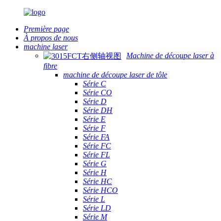
Première page
À propos de nous
machine laser
Machine de découpe laser à
fibre
machine de découpe laser de tôle
Série C
Série CO
Série D
Série DH
Série E
Série F
Série FA
Série FC
Série FL
Série G
Série H
Série HC
Série HCO
Série L
Série LD
Série M