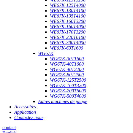
WE67K-125T4000
WE67K-130T4100
WE67K-135T4100
WE67K-160T3200
WE67K-160T4000
WE67K-170T3200
WE67K-220T6100
WE67K-300T4000
WE67K-63T1600
WG67K
WG67K-30T1600
WG67K-40T1600
WG67K-40T2200
WG67K-80T2500
WG67K-125T2500
WG67K-160T3200
WG67K-200T6000
WG67K-500T4000
Autres machines de pliage
Accessoires
Application
Contactez-nous
contact
English