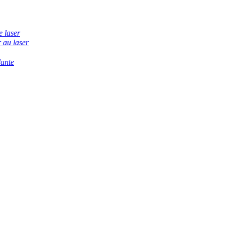
e laser
 au laser
dante