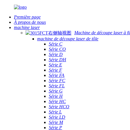
Première page
À propos de nous
machine laser
Machine de découpe laser à fi
machine de découpe laser de tôle
Série C
Série CO
Série D
Série DH
Série E
Série F
Série FA
Série FC
Série FL
Série G
Série H
Série HC
Série HCO
Série L
Série LD
Série M
Série P