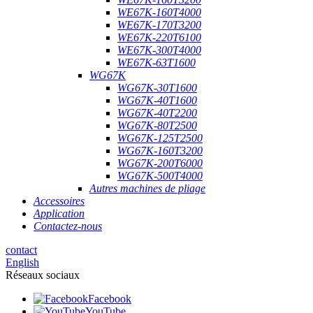
WE67K-160T4000
WE67K-170T3200
WE67K-220T6100
WE67K-300T4000
WE67K-63T1600
WG67K
WG67K-30T1600
WG67K-40T1600
WG67K-40T2200
WG67K-80T2500
WG67K-125T2500
WG67K-160T3200
WG67K-200T6000
WG67K-500T4000
Autres machines de pliage
Accessoires
Application
Contactez-nous
contact
English
Réseaux sociaux
Facebook
YouTube