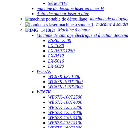
Série PTW
machine de découpe laser en acier H
Autre découpeur laser à fibre
machine de nettoyag
machine à souder
Machine à cintrer
Machine de cintrage électrique et à action descen
ESP65-2500
LX-1030
LX-350T-1250
LX-3512
LX-5016
LX-6020
WC67K
WC67K-63T1600
WC67K-100T4000
WC67K-125T4000
WE67K
WE67K-100T2500
WE67K-100T4000
WE67K-125T3200
WE67K-125T4000
WE67K-130T4100
WE67K-135T4100
WE67K-160T3200