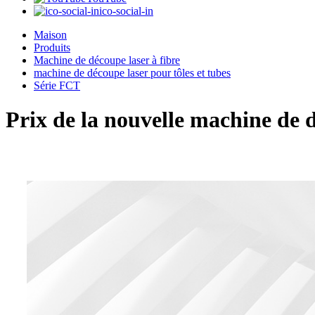
ico-social-in
Maison
Produits
Machine de découpe laser à fibre
machine de découpe laser pour tôles et tubes
Série FCT
Prix ​​de la nouvelle machine 