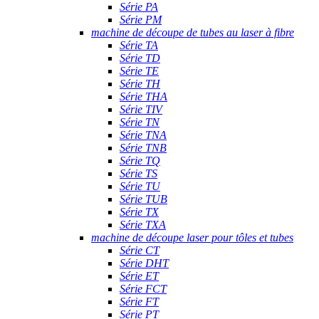
Série PA
Série PM
machine de découpe de tubes au laser à fibre
Série TA
Série TD
Série TE
Série TH
Série THA
Série TIV
Série TN
Série TNA
Série TNB
Série TQ
Série TS
Série TU
Série TUB
Série TX
Série TXA
machine de découpe laser pour tôles et tubes
Série CT
Série DHT
Série ET
Série FCT
Série FT
Série PT