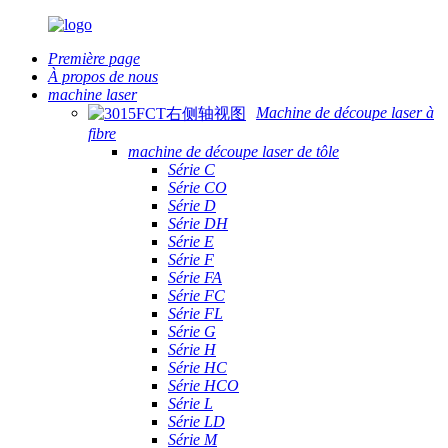
Première page
À propos de nous
machine laser
Machine de découpe laser à
fibre
machine de découpe laser de tôle
Série C
Série CO
Série D
Série DH
Série E
Série F
Série FA
Série FC
Série FL
Série G
Série H
Série HC
Série HCO
Série L
Série LD
Série M