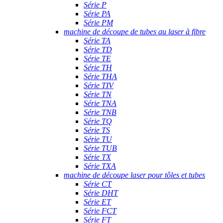
Série P
Série PA
Série PM
machine de découpe de tubes au laser à fibre
Série TA
Série TD
Série TE
Série TH
Série THA
Série TIV
Série TN
Série TNA
Série TNB
Série TQ
Série TS
Série TU
Série TUB
Série TX
Série TXA
machine de découpe laser pour tôles et tubes
Série CT
Série DHT
Série ET
Série FCT
Série FT