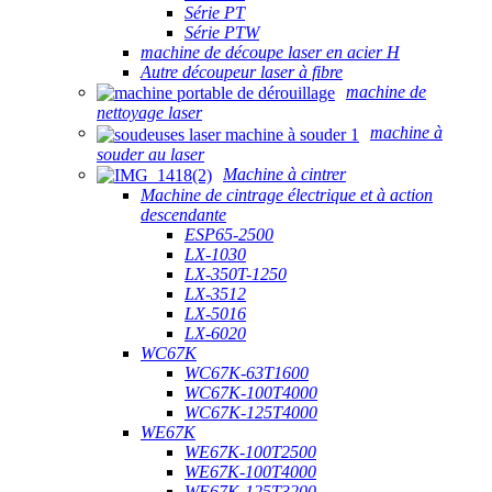
Série PT
Série PTW
machine de découpe laser en acier H
Autre découpeur laser à fibre
machine de
nettoyage laser
machine à
souder au laser
Machine à cintrer
Machine de cintrage électrique et à action
descendante
ESP65-2500
LX-1030
LX-350T-1250
LX-3512
LX-5016
LX-6020
WC67K
WC67K-63T1600
WC67K-100T4000
WC67K-125T4000
WE67K
WE67K-100T2500
WE67K-100T4000
WE67K-125T3200