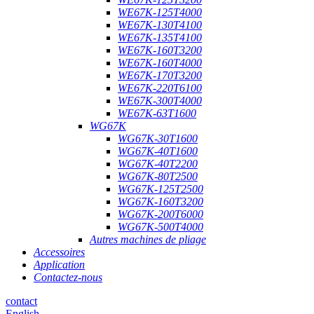
WE67K-125T4000
WE67K-130T4100
WE67K-135T4100
WE67K-160T3200
WE67K-160T4000
WE67K-170T3200
WE67K-220T6100
WE67K-300T4000
WE67K-63T1600
WG67K
WG67K-30T1600
WG67K-40T1600
WG67K-40T2200
WG67K-80T2500
WG67K-125T2500
WG67K-160T3200
WG67K-200T6000
WG67K-500T4000
Autres machines de pliage
Accessoires
Application
Contactez-nous
contact
English