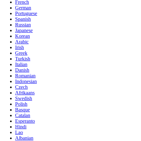
French
German
Portuguese
Spanish
Russian
Japanese
Korean
Arabic
Irish
Greek
Turkish
Italian
Danish
Romanian
Indonesian
Czech
Afrikaans
Swedish
Polish
Basque
Catalan
Esperanto
Hindi
Lao
Albanian