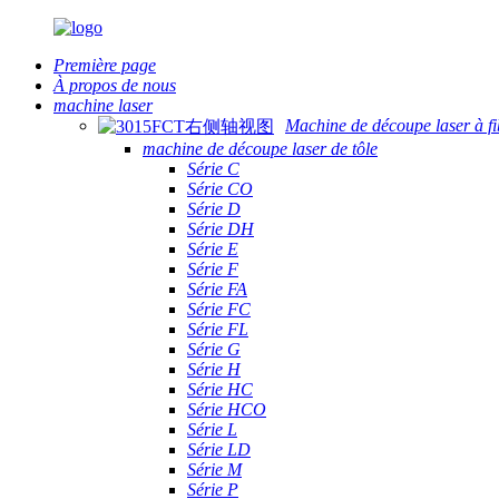
Première page
À propos de nous
machine laser
Machine de découpe laser à fi
machine de découpe laser de tôle
Série C
Série CO
Série D
Série DH
Série E
Série F
Série FA
Série FC
Série FL
Série G
Série H
Série HC
Série HCO
Série L
Série LD
Série M
Série P