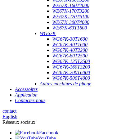
WE67K-160T4000
WE67K-170T3200
WE67K-220T6100
WE67K-300T4000
WE67K-63T1600
WG67K
WG67K-30T1600
WG67K-40T1600
WG67K-40T2200
WG67K-80T2500
WG67K-125T2500
WG67K-160T3200
WG67K-200T6000
WG67K-500T4000
Autres machines de pliage
Accessoires
Application
Contactez-nous
contact
English
Réseaux sociaux
Facebook
YouTube