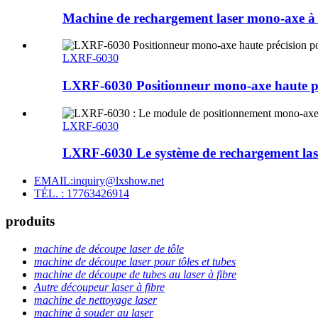
Machine de rechargement laser mono-axe à
LXRF-6030
LXRF-6030 Positionneur mono-axe haute préc
LXRF-6030
LXRF-6030 Le système de rechargement lase
EMAIL:inquiry@lxshow.net
TÉL. : 17763426914
produits
machine de découpe laser de tôle
machine de découpe laser pour tôles et tubes
machine de découpe de tubes au laser à fibre
Autre découpeur laser à fibre
machine de nettoyage laser
machine à souder au laser