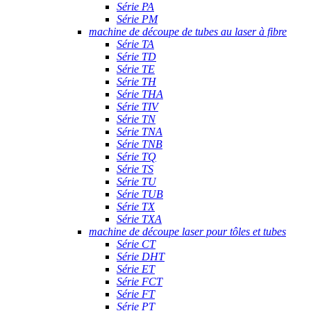
Série PA
Série PM
machine de découpe de tubes au laser à fibre
Série TA
Série TD
Série TE
Série TH
Série THA
Série TIV
Série TN
Série TNA
Série TNB
Série TQ
Série TS
Série TU
Série TUB
Série TX
Série TXA
machine de découpe laser pour tôles et tubes
Série CT
Série DHT
Série ET
Série FCT
Série FT
Série PT