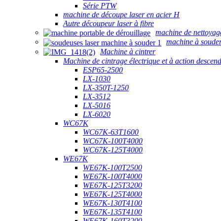
Série PTW
machine de découpe laser en acier H
Autre découpeur laser à fibre
machine de nettoyag
machine à souder
Machine à cintrer
Machine de cintrage électrique et à action descen
ESP65-2500
LX-1030
LX-350T-1250
LX-3512
LX-5016
LX-6020
WC67K
WC67K-63T1600
WC67K-100T4000
WC67K-125T4000
WE67K
WE67K-100T2500
WE67K-100T4000
WE67K-125T3200
WE67K-125T4000
WE67K-130T4100
WE67K-135T4100
WE67K-160T3200