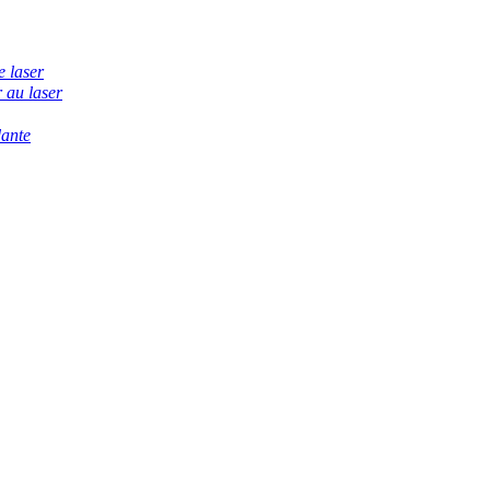
e laser
 au laser
dante