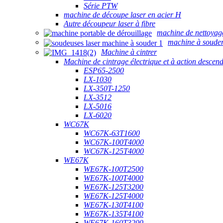
Série PTW
machine de découpe laser en acier H
Autre découpeur laser à fibre
machine de nettoyag
machine à souder
Machine à cintrer
Machine de cintrage électrique et à action descen
ESP65-2500
LX-1030
LX-350T-1250
LX-3512
LX-5016
LX-6020
WC67K
WC67K-63T1600
WC67K-100T4000
WC67K-125T4000
WE67K
WE67K-100T2500
WE67K-100T4000
WE67K-125T3200
WE67K-125T4000
WE67K-130T4100
WE67K-135T4100
WE67K-160T3200