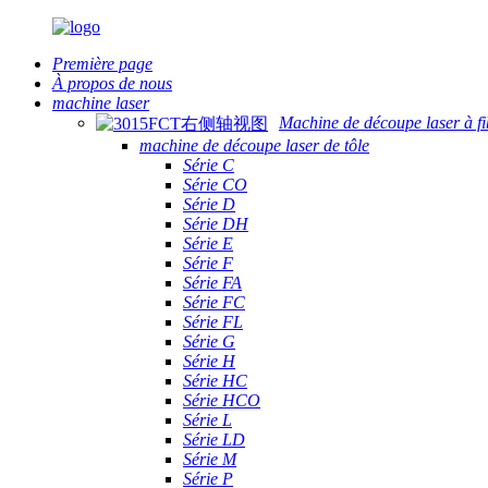
Première page
À propos de nous
machine laser
Machine de découpe laser à fi
machine de découpe laser de tôle
Série C
Série CO
Série D
Série DH
Série E
Série F
Série FA
Série FC
Série FL
Série G
Série H
Série HC
Série HCO
Série L
Série LD
Série M
Série P