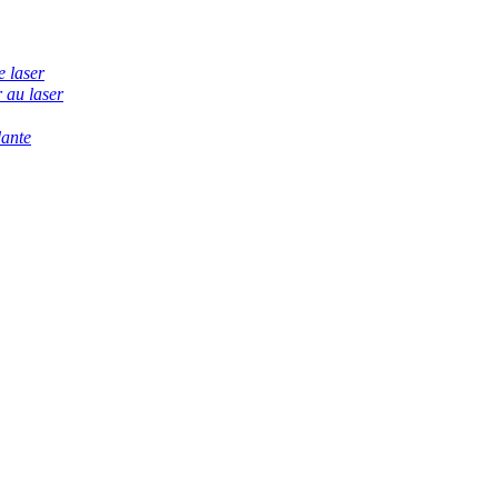
e laser
 au laser
dante