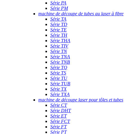
Série PA
Série PM
machine de découpe de tubes au laser à fibre
Série TA
Série TD
Série TE
Série TH
Série THA
Série TIV
Série TN
Série TNA
Série TNB
Série TQ
Série TS
Série TU
Série TUB
Série TX
Série TXA
machine de découpe laser pour tôles et tubes
Série CT
Série DHT
Série ET
Série FCT
Série FT
Série PT