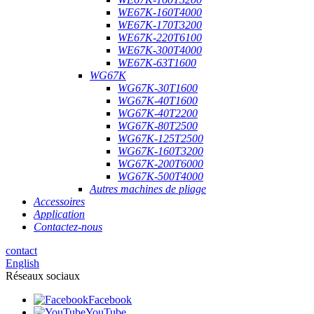
WE67K-160T4000
WE67K-170T3200
WE67K-220T6100
WE67K-300T4000
WE67K-63T1600
WG67K
WG67K-30T1600
WG67K-40T1600
WG67K-40T2200
WG67K-80T2500
WG67K-125T2500
WG67K-160T3200
WG67K-200T6000
WG67K-500T4000
Autres machines de pliage
Accessoires
Application
Contactez-nous
contact
English
Réseaux sociaux
Facebook
YouTube